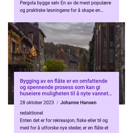
Pergola bygge selv En av de mest populære
og praktiske løsningene for å skape en
komfortabel utendørs oase på...
Bygging av en flåte er en omfattende
og spennende prosess som kan gi
huseiere muligheten til å nyte vannet
på en unik og tilpasset måte
28 oktober 2023
Johanne Hansen
redaktionel
Enten det er for rekreasjon, fiske eller til og
med for å utforske nye steder, er en flåte et