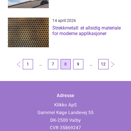
14 april 2026
Strekkmetall: et allsidig materiale
for moderne applikasjoner
1
…
7
8
9
…
12
Adresse