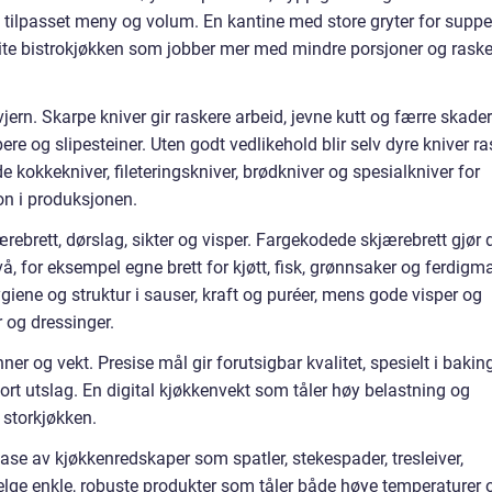
e tilpasset meny og volum. En kantine med store gryter for suppe
lite bistrokjøkken som jobber mer med mindre porsjoner og rask
vjern. Skarpe kniver gir raskere arbeid, jevne kutt og færre skader
re og slipesteiner. Uten godt vedlikehold blir selv dyre kniver ra
kokkekniver, fileteringskniver, brødkniver og spesialkniver for
sjon i produksjonen.
ærebrett, dørslag, sikter og visper. Fargekodede skjærebrett gjør 
å, for eksempel egne brett for kjøtt, fisk, grønnsaker og ferdigma
ygiene og struktur i sauser, kraft og puréer, mens gode visper og
r og dressinger.
er og vekt. Presise mål gir forutsigbar kvalitet, spesielt i bakin
ort utslag. En digital kjøkkenvekt som tåler høy belastning og
 storkjøkken.
 base av kjøkkenredskaper som spatler, stekespader, tresleiver,
 velge enkle, robuste produkter som tåler både høye temperaturer 