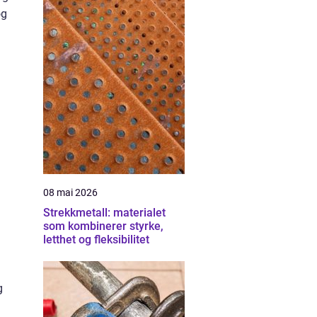
og
08 mai 2026
Strekkmetall: materialet
som kombinerer styrke,
letthet og fleksibilitet
g