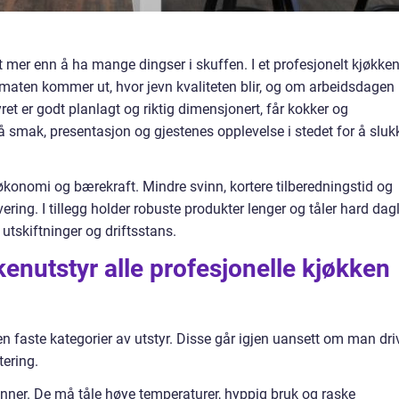
 mer enn å ha mange dingser i skuffen. I et profesjonelt kjøkke
 maten kommer ut, hvor jevn kvaliteten blir, og om arbeidsdagen
yret er godt planlagt og riktig dimensjonert, får kokker og
å smak, presentasjon og gjestenes opplevelse i stedet for å sluk
r økonomi og bærekraft. Mindre svinn, kortere tilberedningstid og
vering. I tillegg holder robuste produkter lenger og tåler hard dag
utskiftninger og driftsstans.
nutstyr alle profesjonelle kjøkken
n faste kategorier av utstyr. Disse går igjen uansett om man dri
tering.
panner. De må tåle høye temperaturer, hyppig bruk og raske