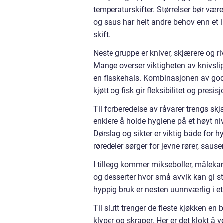
temperaturskifter. Størrelser bør vær
og saus har helt andre behov enn et 
skift.
Neste gruppe er kniver, skjærere og ri
Mange overser viktigheten av knivslipe
en flaskehals. Kombinasjonen av gode 
kjøtt og fisk gir fleksibilitet og presi
Til forberedelse av råvarer trengs skj
enklere å holde hygiene på et høyt niv
Dørslag og sikter er viktig både for h
røredeler sørger for jevne rører, sause
I tillegg kommer mikseboller, målekann
og desserter hvor små avvik kan gi st
hyppig bruk er nesten uunnværlig i et
Til slutt trenger de fleste kjøkken en
klyper og skraper. Her er det klokt å