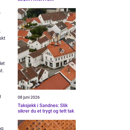
e
.
skt
det
t.
g
08 juni 2026
Taksjekk i Sandnes: Slik
sikrer du et trygt og tett tak
og