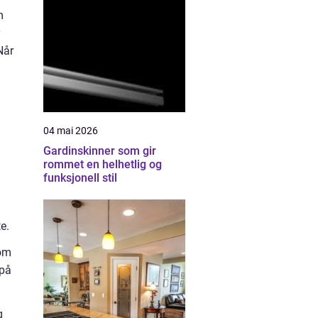
m
Når
04 mai 2026
Gardinskinner som gir
rommet en helhetlig og
funksjonell stil
e.
som
 på
g