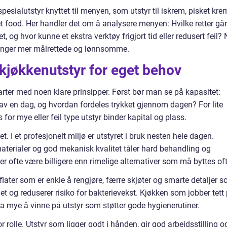
pesialutstyr knyttet til menyen, som utstyr til iskrem, pisket kre
eet food. Her handler det om å analysere menyen: Hvilke retter går
 og hvor kunne et ekstra verktøy frigjort tid eller redusert feil? 
eringer mer målrettede og lønnsomme.
 kjøkkenutstyr for eget behov
tarter med noen klare prinsipper. Først bør man se på kapasitet:
 av en dag, og hvordan fordeles trykket gjennom dagen? For lite
for mye eller feil type utstyr binder kapital og plass.
. I et profesjonelt miljø er utstyret i bruk nesten hele dagen.
stmaterialer og god mekanisk kvalitet tåler hard behandling og
ter ofte være billigere enn rimelige alternativer som må byttes oft
rflater som er enkle å rengjøre, færre skjøter og smarte detaljer 
et og reduserer risiko for bakterievekst. Kjøkken som jobber tett
tra mye å vinne på utstyr som støtter gode hygienerutiner.
tor rolle. Utstyr som ligger godt i hånden, gir god arbeidsstilling o