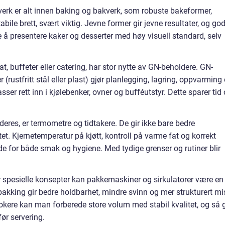
erk er alt innen baking og bakverk, som robuste bakeformer,
ile brett, svært viktig. Jevne former gir jevne resultater, og go
re å presentere kaker og desserter med høy visuell standard, selv
 buffeter eller catering, har stor nytte av GN-beholdere. GN-
 (rustfritt stål eller plast) gjør planlegging, lagring, oppvarming
ser rett inn i kjølebenker, ovner og bufféutstyr. Dette sparer tid
eres, er termometre og tidtakere. De gir ikke bare bedre
et. Kjernetemperatur på kjøtt, kontroll på varme fat og korrekt
nde for både smak og hygiene. Med tydige grenser og rutiner blir
 spesielle konsepter kan pakkemaskiner og sirkulatorer være en
akking gir bedre holdbarhet, mindre svinn og mer strukturert mi
kere kan man forberede store volum med stabil kvalitet, og så g
før servering.