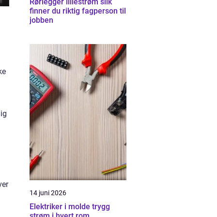
Rørlegger lillestrøm slik
finner du riktig fagperson til
jobben
n
ke
lig
ver
14 juni 2026
Elektriker i molde trygg
strøm i hvert rom