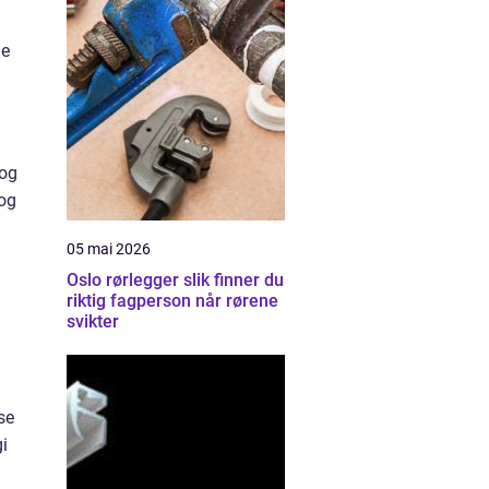
de
 og
 og
05 mai 2026
Oslo rørlegger slik finner du
riktig fagperson når rørene
svikter
se
i