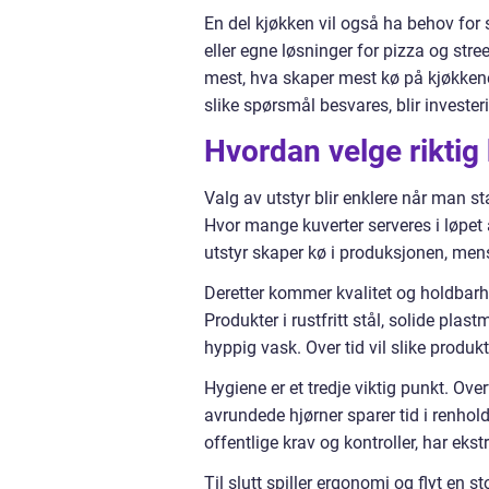
En del kjøkken vil også ha behov for s
eller egne løsninger for pizza og str
mest, hva skaper mest kø på kjøkkenet,
slike spørsmål besvares, blir invest
Hvordan velge riktig
Valg av utstyr blir enklere når man s
Hvor mange kuverter serveres i løpet
utstyr skaper kø i produksjonen, mens 
Deretter kommer kvalitet og holdbarhet
Produkter i rustfritt stål, solide pla
hyppig vask. Over tid vil slike produk
Hygiene er et tredje viktig punkt. Ove
avrundede hjørner sparer tid i renhold
offentlige krav og kontroller, har eks
Til slutt spiller ergonomi og flyt en s