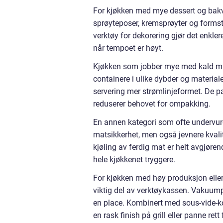
For kjøkken med mye dessert og bakv
sprøyteposer, kremsprøyter og formstab
verktøy for dekorering gjør det enkle
når tempoet er høyt.
Kjøkken som jobber mye med kald mat,
containere i ulike dybder og materialer
servering mer strømlinjeformet. De pas
reduserer behovet for ompakking.
En annen kategori som ofte undervurd
matsikkerhet, men også jevnere kvalit
kjøling av ferdig mat er helt avgjøre
hele kjøkkenet tryggere.
For kjøkken med høy produksjon eller
viktig del av verktøykassen. Vakuump
en place. Kombinert med sous-vide-ko
en rask finish på grill eller panne rett 