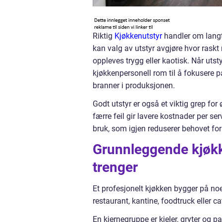
Riktig
Kjøkkenutstyr
handler om langt
kan valg av utstyr avgjøre hvor raskt
oppleves trygg eller kaotisk. Når utst
kjøkkenpersonell rom til å fokusere p
branner i produksjonen.
Godt utstyr er også et viktig grep fo
færre feil gir lavere kostnader per ser
bruk, som igjen reduserer behovet for 
Grunnleggende kjøkke
trenger
Et profesjonelt kjøkken bygger på noe
restaurant, kantine, foodtruck eller ca
En kjernegruppe er kjeler, gryter og 