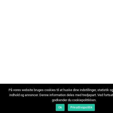
På vores website bruges cookies til at huske dine indstillinger, statistik o
indhold og annoncer. Denne information deles med tredjepart. Ved fortsa
godkender du cookiepolitikken.
Ok
Privatlivspolitik