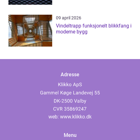
09 april 2026
Vindeltrapp funksjonelt blikkfang i
moderne bygg
Adresse
web:
www.klikko.dk
Menu