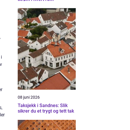
v
 i
v
er
08 juni 2026
Taksjekk i Sandnes: Slik
s,
sikrer du et trygt og tett tak
ler