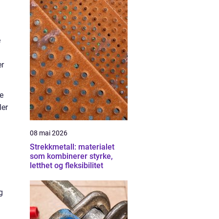
e
er
de
ler
08 mai 2026
Strekkmetall: materialet
som kombinerer styrke,
letthet og fleksibilitet
g