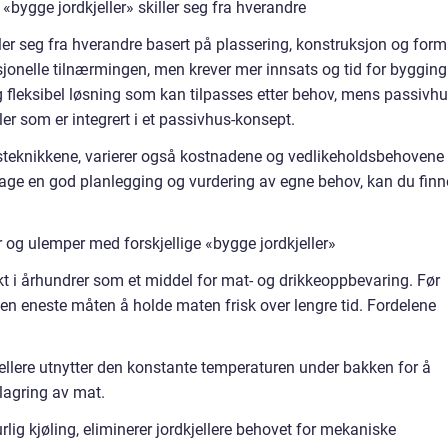
«bygge jordkjeller» skiller seg fra hverandre
iller seg fra hverandre basert på plassering, konstruksjon og form
isjonelle tilnærmingen, men krever mer innsats og tid for bygging
g fleksibel løsning som kan tilpasses etter behov, mens passivhu
eller som er integrert i et passivhus-konsept.
sjonsteknikkene, varierer også kostnadene og vedlikeholdsbehovene
 Lage en god planlegging og vurdering av egne behov, kan du finn
 og ulemper med forskjellige «bygge jordkjeller»
brukt i århundrer som et middel for mat- og drikkeoppbevaring. Før
 den eneste måten å holde maten frisk over lengre tid. Fordelene
jellere utnytter den konstante temperaturen under bakken for å
 lagring av mat.
lig kjøling, eliminerer jordkjellere behovet for mekaniske