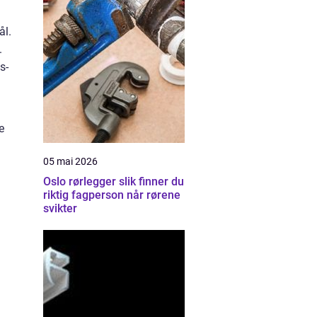
ål.
.
s-
e
05 mai 2026
Oslo rørlegger slik finner du
riktig fagperson når rørene
svikter