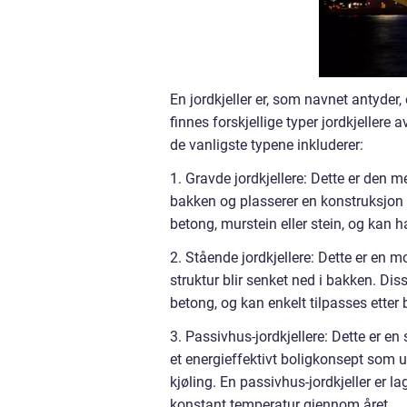
En jordkjeller er, som navnet antyder,
finnes forskjellige typer jordkjeller
de vanligste typene inkluderer:
1. Gravde jordkjellere: Dette er den me
bakken og plasserer en konstruksjon o
betong, murstein eller stein, og kan h
2. Stående jordkjellere: Dette er en m
struktur blir senket ned i bakken. Diss
betong, og kan enkelt tilpasses ette
3. Passivhus-jordkjellere: Dette er e
et energieffektivt boligkonsept som u
kjøling. En passivhus-jordkjeller er 
konstant temperatur gjennom året.