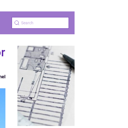
or
nel