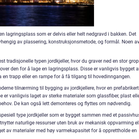
 en lagringsplass som er delvis eller helt nedgravd i bakken. Det
e avhengig av plassering, konstruksjonsmetode, og formål. Noen a
st tradisjonelle typen jordkjeller, hvor du graver ned en stor grop
ver den for å lage en lagringsplass. Disse er vanligvis bygget a
a en trapp eller en rampe for å få tilgang til hovedinngangen.
oderne tilnærming til bygging av jordkjellere, hvor en prefabrikert
e er vanligvis laget av sterke materialer som glassfiber, plast ell
r behov. De kan også lett demonteres og flyttes om nødvendig.
n spesiell type jordkjeller som er bygget sammen med et passivhu
tnytter naturlige ressurser uten bruk av mekanisk oppvarming el
laget av materialer med høy varmekapasitet for å opprettholde en