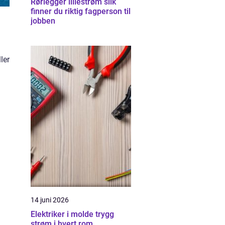
Rørlegger lillestrøm slik
finner du riktig fagperson til
jobben
ler
14 juni 2026
Elektriker i molde trygg
strøm i hvert rom