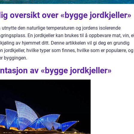
ig oversikt over «bygge jordkjeller»
 å utnytte den naturlige temperaturen og jordens isolerende
ingsplass. En jordkjeller kan brukes til å oppbevare mat, vin, el
 kjøling av hjemmet ditt. Denne artikkelen vil gi deg en grundig
 jordkjeller, hvilke typer som finnes, hvilke som er populære, og
er byggingen.
tasjon av «bygge jordkjeller»