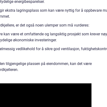
etydelige energibesparelser.
e gir ekstra lagringsplass som kan være nyttig for å oppbevare ma
jemmet.
rdkjellere, er det også noen ulemper som må vurderes:
ere kan være et omfattende og langsiktig prosjekt som krever nø
etydelige økonomiske investeringer.
gelmessig vedlikehold for å sikre god ventilasjon, fuktighetskontr
den tilgjengelige plassen på eiendommen, kan det være
rdkjelleren.