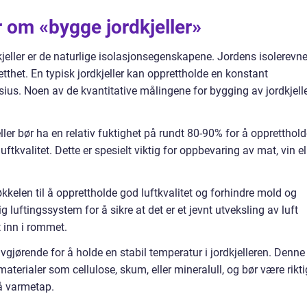
r om «bygge jordkjeller»
jeller er de naturlige isolasjonsegenskapene. Jordens isolerevn
etthet. En typisk jordkjeller kan opprettholde en konstant
ius. Noen av de kvantitative målingene for bygging av jordkjell
eller bør ha en relativ fuktighet på rundt 80-90% for å oppretthol
tkvalitet. Dette er spesielt viktig for oppbevaring av mat, vin el
nøkkelen til å opprettholde god luftkvalitet og forhindre mold og
ig luftingssystem for å sikre at det er et jevnt utveksling av luft
 inn i rommet.
 avgjørende for å holde en stabil temperatur i jordkjelleren. Denne
terialer som cellulose, skum, eller mineralull, og bør være rikti
gå varmetap.