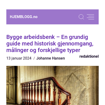
HJEMBLOGG.
no
Bygge arbeidsbenk – En grundig
guide med historisk gjennomgang,
målinger og forskjellige typer
redaktionel
13 januar 2024
Johanne Hansen